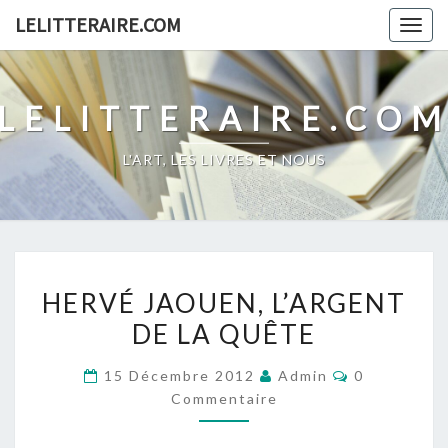
Skip
LELITTERAIRE.COM
Togg
to
navig
content
LELITTERAIRE.CO
L'ART, LES LIVRES ET NOUS
HERVÉ
HERVÉ JAOUEN, L’ARGENT
JAOUEN,
DE LA QUÊTE
L’ARGENT
DE
Commentair
15 Décembre 2012
Admin
0
LA
Commentaire
QUÊTE