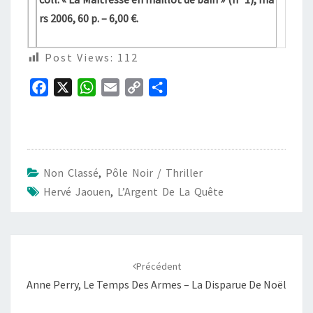
rs 2006, 60 p. – 6,00 €.
Post Views:
112
F
X
W
E
C
P
a
h
m
o
a
c
a
a
p
r
e
t
i
y
t
b
s
l
L
a
Non Classé
,
Pôle Noir / Thriller
o
A
i
g
Hervé Jaouen
,
L’Argent De La Quête
o
p
n
e
k
p
k
r
Navigation
d'article
Précédent
Anne Perry, Le Temps Des Armes – La Disparue De Noël