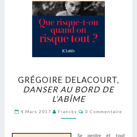
GRÉGOIRE
GRÉGOIRE DELACOURT,
DELACOURT,
DANSER AU BORD DE
DANSER
L’ABÎME
AU
BORD
Commentaires
4 Mars 2017
Francky
0 Commentaire
DE
L’ABÎME
Se perdre et tout