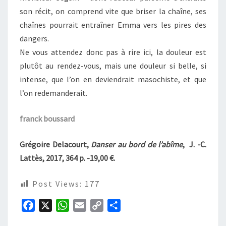
son récit, on comprend vite que briser la chaîne, ses
chaînes pourrait entraîner Emma vers les pires des
dangers.
Ne vous attendez donc pas à rire ici, la douleur est
plutôt au rendez-vous, mais une douleur si belle, si
intense, que l’on en deviendrait masochiste, et que
l’on redemanderait.
franck boussard
Grégoire Delacourt,
Danser au bord de l’abîme
, J. -C.
Lattès, 2017, 364 p. -19,00 €.
Post Views:
177
F
X
W
E
C
P
a
h
m
o
a