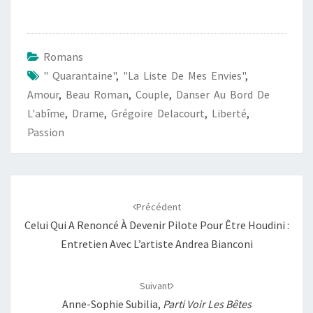
c
a
a
p
r
e
t
i
y
t
b
s
l
L
a
Romans
o
A
i
g
" Quarantaine"
,
"La Liste De Mes Envies"
,
o
p
n
e
Amour
,
Beau Roman
,
Couple
,
Danser Au Bord De
k
p
k
r
L'abîme
,
Drame
,
Grégoire Delacourt
,
Liberté
,
Passion
Navigation
d'article
Précédent
Celui Qui A Renoncé À Devenir Pilote Pour Être Houdini :
Entretien Avec L’artiste Andrea Bianconi
Suivant
Anne-Sophie Subilia,
Parti Voir Les Bêtes