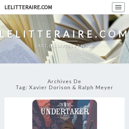
Skip
LELITTERAIRE.COM
Togg
to
navig
content
LELITTERAIRE.CO
L'ART, LES LIVRES ET NOUS
Archives De
Tag:
Xavier Dorison & Ralph Meyer