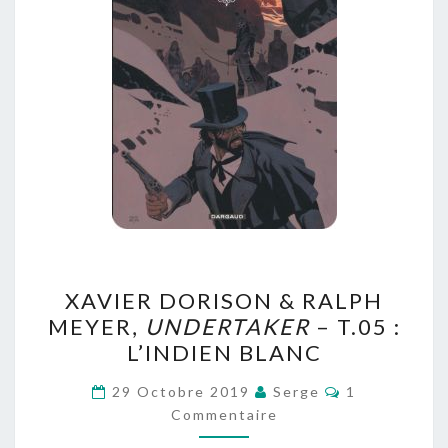
XAVIER
XAVIER DORISON & RALPH
DORISON
MEYER,
UNDERTAKER
– T.05 :
&
L’INDIEN BLANC
RALPH
MEYER,
Commentaire
29 Octobre 2019
Serge
1
UNDERTAKER
Commentaire
–