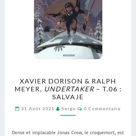
XAVIER
XAVIER DORISON & RALPH
DORISON
MEYER,
UNDERTAKER
– T.06 :
&
SALVAJE
RALPH
MEYER,
Commentaires
31 Août 2021
Serge
0 Commentaire
UNDERTAKER
–
T.06
Dense et implacable Jonas Crow, le croquemort, est