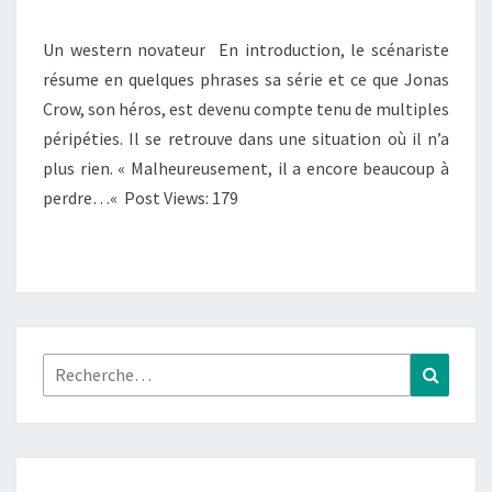
T.05
Un western novateur En introduction, le scénariste
:
résume en quelques phrases sa série et ce que Jonas
L’INDIEN
Crow, son héros, est devenu compte tenu de multiples
BLANC
péripéties. Il se retrouve dans une situation où il n’a
plus rien. « Malheureusement, il a encore beaucoup à
perdre…« Post Views: 179
Rechercher :
Recher