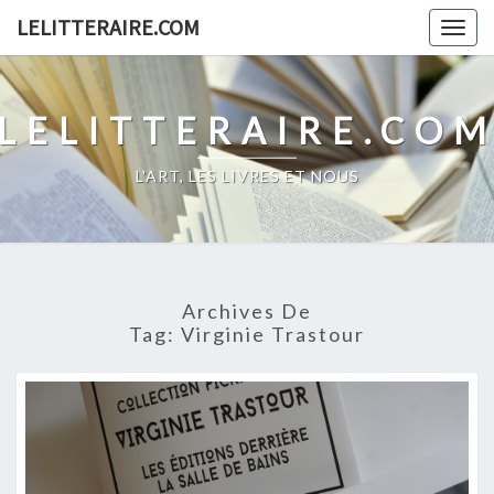
Skip
LELITTERAIRE.COM
Togg
to
navig
content
LELITTERAIRE.CO
L'ART, LES LIVRES ET NOUS
Archives De
Tag:
Virginie Trastour