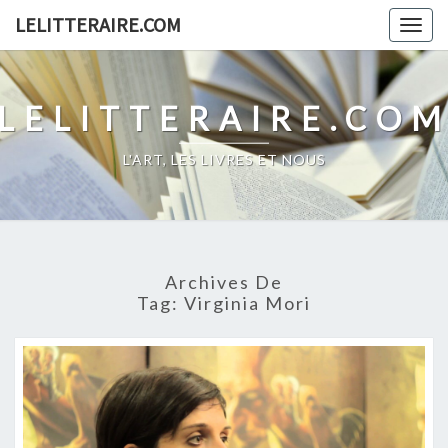
Skip
LELITTERAIRE.COM
Togg
to
navig
content
LELITTERAIRE.CO
L'ART, LES LIVRES ET NOUS
Archives De
Tag:
Virginia Mori