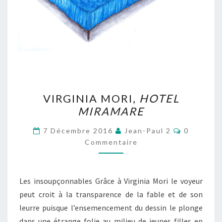
VIRGINIA
VIRGINIA MORI,
HOTEL
MORI,
MIRAMARE
HOTEL
MIRAMARE
Commenta
7 Décembre 2016
Jean-Paul 2
0
Commentaire
Les insoupçonnables Grâce à Virginia Mori le voyeur
peut croit à la transparence de la fable et de son
leurre puisque l’ensemencement du dessin le plonge
dans une étrange folie au milieu de jeunes filles en