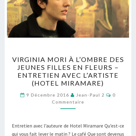
VIRGINIA
VIRGINIA MORI À L’OMBRE DES
MORI
JEUNES FILLES EN FLEURS –
À
ENTRETIEN AVEC L’ARTISTE
L’OMBRE
(HOTEL MIRAMARE)
DES
Commenta
JEUNES
9 Décembre 2016
Jean-Paul 2
0
Commentaire
FILLES
EN
FLEURS
Entretien avec l’auteure de Hotel Miramare Qu’est-ce
–
qui vous fait lever le matin ? Le café Que sont devenus
ENTRETIEN