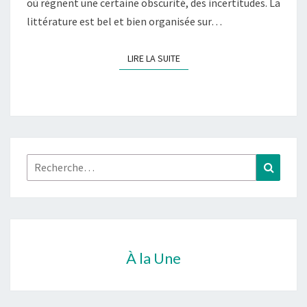
où règnent une certaine obscurité, des incertitudes. La
littérature est bel et bien organisée sur…
LIRE LA SUITE
LIRE LA SUITE
Rechercher :
Recher
À la Une