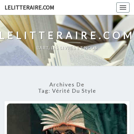
Skip
LELITTERAIRE.COM
Togg
to
navig
content
LELITTERAIRE.CO
L'ART, LES LIVRES ET NOUS
Archives De
Tag:
Vérité Du Style