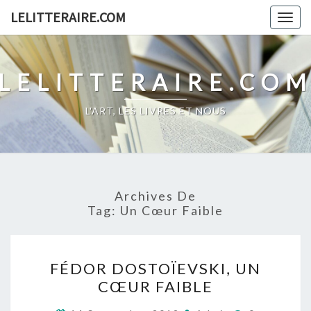
Skip
LELITTERAIRE.COM
Togg
to
navig
content
LELITTERAIRE.CO
L'ART, LES LIVRES ET NOUS
Archives De
Tag:
Un Cœur Faible
FÉDOR
FÉDOR DOSTOÏEVSKI, UN
DOSTOÏEVSKI,
CŒUR FAIBLE
UN
CŒUR
Commentai