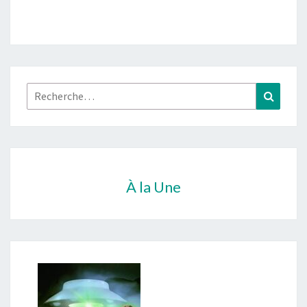
Rechercher :
Recher
À la Une