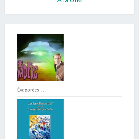
Évaporées…