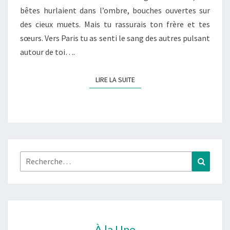
bêtes hurlaient dans l’ombre, bouches ouvertes sur
des cieux muets. Mais tu rassurais ton frère et tes
sœurs. Vers Paris tu as senti le sang des autres pulsant
autour de toi….
LIRE LA SUITE
LIRE LA SUITE
Rechercher :
Recher
À la Une