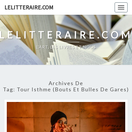
Skip
LELITTERAIRE.COM
Togg
to
navig
content
LELITTERAIRE.CO
L'ART, LES LIVRES ET NOUS
Archives De
Tag:
Tour Isthme (Bouts Et Bulles De Gares)