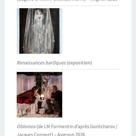
Renaissances barOques
(exposition)
Oblomov
(de LM Formentin d’après Gontcharov /
Jacques Connort) – Avignon 2026