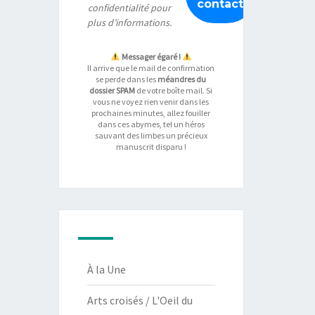
confidentialité
pour
plus d’informations.
Messager égaré !
Il arrive que le mail de confirmation
se perde dans les
méandres du
dossier SPAM
de votre boîte mail. Si
vous ne voyez rien venir dans les
prochaines minutes, allez fouiller
dans ces abymes, tel un héros
sauvant des limbes un précieux
manuscrit disparu !
À la Une
Arts croisés / L'Oeil du