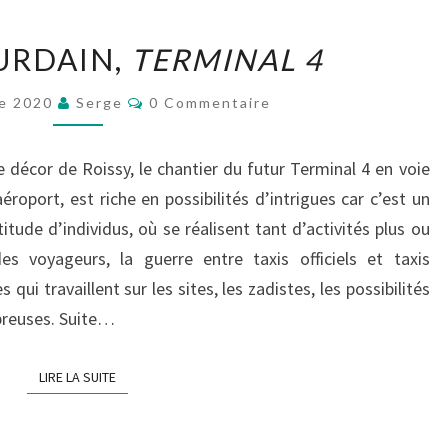
HERVÉ
URDAIN,
TERMINAL 4
JOURDAIN,
TERMINAL
Commentaires
re 2020
Serge
0 Commentaire
4
écor de Roissy, le chantier du futur Terminal 4 en voie
aéroport, est riche en possibilités d’intrigues car c’est un
tude d’individus, où se réalisent tant d’activités plus ou
es voyageurs, la guerre entre taxis officiels et taxis
 qui travaillent sur les sites, les zadistes, les possibilités
mbreuses. Suite…
LIRE LA SUITE
LIRE LA SUITE