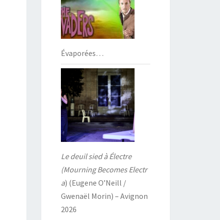
Évaporées…
Le deuil sied à Électre
(Mourning Becomes Electr
a
) (Eugene O’Neill /
Gwenaël Morin) – Avignon
2026