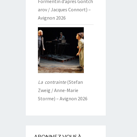
Formentin d’après Gontch
arov / Jacques Connort) –
Avignon 2026
La contrainte
(Stefan
Zweig / Anne-Marie
Storme) – Avignon 2026
ABONNEZ-VOUS À