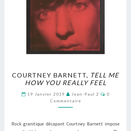
COURTNEY
COURTNEY BARNETT,
TELL ME
BARNETT,
HOW YOU REALLY FEEL
TELL
ME
Commentai
19 Janvier 2019
Jean-Paul 2
0
HOW
Commentaire
YOU
REALLY
Rock granitique décapant Courtney Barnett impose
FEEL