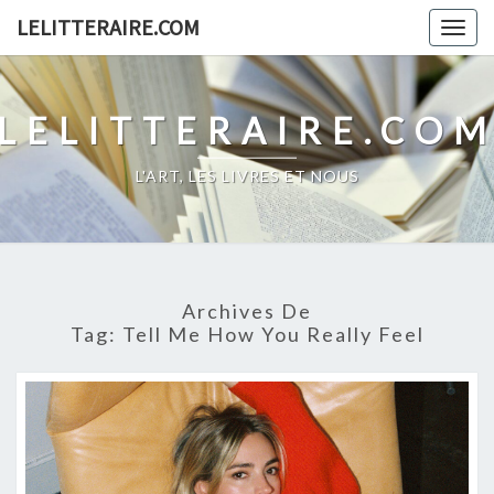
Skip
LELITTERAIRE.COM
Togg
to
navig
content
LELITTERAIRE.CO
L'ART, LES LIVRES ET NOUS
Archives De
Tag:
Tell Me How You Really Feel