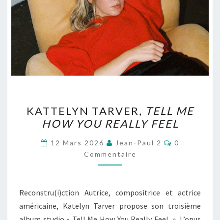
KATTELYN
KATTELYN TARVER,
TELL ME
TARVER,
HOW YOU REALLY FEEL
TELL
ME
Commentair
12 Mars 2026
Jean-Paul 2
0
HOW
Commentaire
YOU
REALLY
Reconstru(i)ction Autrice, compositrice et actrice
FEEL
américaine, Katelyn Tarver propose son troisième
album studio « Tell Me How You Really Feel, ». L’opus