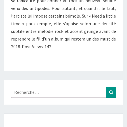
sa radicalité pour donner au rock un nouveau souffle
venu des antipodes. Pour autant, et quand il le faut,
l’artiste lui impose certains bémols. Sur « Need a little
time » par exemple, elle s’apaise selon une densité
subtile entre mélodie rock et accent grunge avant de
reprendre le fil d’un album qui restera un des must de
2018. Post Views: 142
Rechercher :
Recher