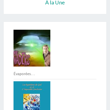
À la Une
Évaporées…