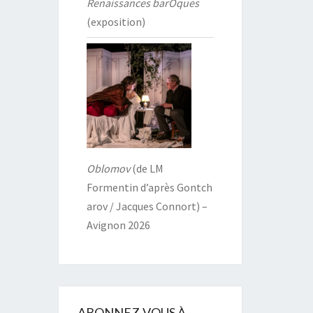
Renaissances barOques
(exposition)
Oblomov
(de LM
Formentin d’après Gontch
arov / Jacques Connort) –
Avignon 2026
ABONNEZ-VOUS À