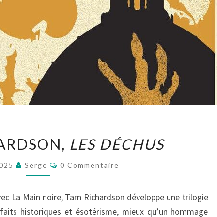
TARN
HARDSON,
LES DÉCHUS
RICHARDSON,
LES
Commentaires
2025
Serge
0 Commentaire
DÉCHUS
ec La Main noire, Tarn Richardson développe une trilogie
e, faits historiques et ésotérisme, mieux qu’un hommage