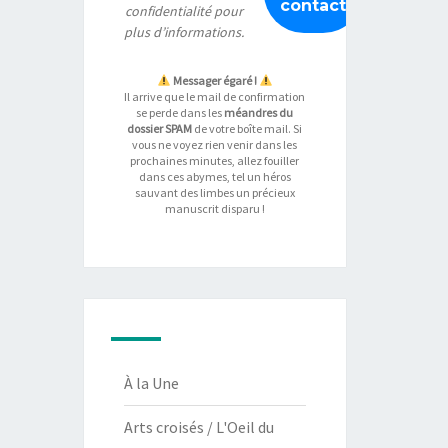
confidentialité
pour
plus d’informations.
Messager égaré !
Il arrive que le mail de confirmation
se perde dans les
méandres du
dossier SPAM
de votre boîte mail. Si
vous ne voyez rien venir dans les
prochaines minutes, allez fouiller
dans ces abymes, tel un héros
sauvant des limbes un précieux
manuscrit disparu !
À la Une
Arts croisés / L'Oeil du