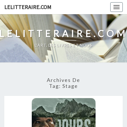
Skip
LELITTERAIRE.COM
Togg
to
navig
content
LELITTERAIRE.CO
L'ART, LES LIVRES ET NOUS
Archives De
Tag:
Stage