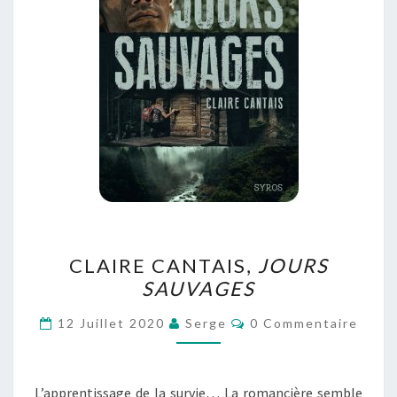
CLAIRE
CLAIRE CANTAIS,
JOURS
CANTAIS,
SAUVAGES
JOURS
SAUVAGES
Commentaires
12 Juillet 2020
Serge
0 Commentaire
L’apprentissage de la survie… La romancière semble