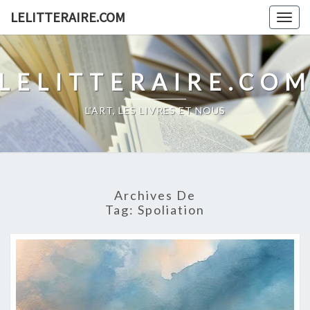
Skip
LELITTERAIRE.COM
Togg
to
navig
content
LELITTERAIRE.CO
L'ART, LES LIVRES ET NOUS
Archives De
Tag:
Spoliation