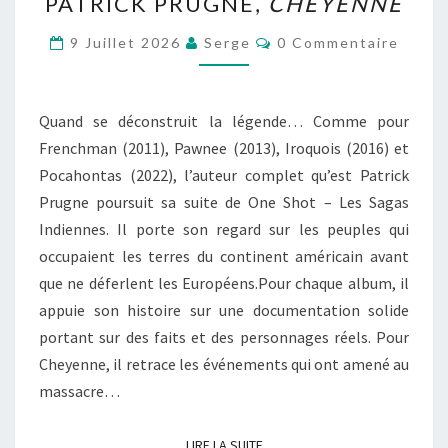
PATRICK PRUGNE,
CHEYENNE
PRUGNE,
CHEYENNE
Commentaires
9 Juillet 2026
Serge
0 Commentaire
Quand se déconstruit la légende… Comme pour
Frenchman (2011), Pawnee (2013), Iroquois (2016) et
Pocahontas (2022), l’auteur complet qu’est Patrick
Prugne poursuit sa suite de One Shot – Les Sagas
Indiennes. Il porte son regard sur les peuples qui
occupaient les terres du continent américain avant
que ne déferlent les Européens.Pour chaque album, il
appuie son histoire sur une documentation solide
portant sur des faits et des personnages réels. Pour
Cheyenne, il retrace les événements qui ont amené au
massacre…
LIRE LA SUITE
LIRE LA SUITE