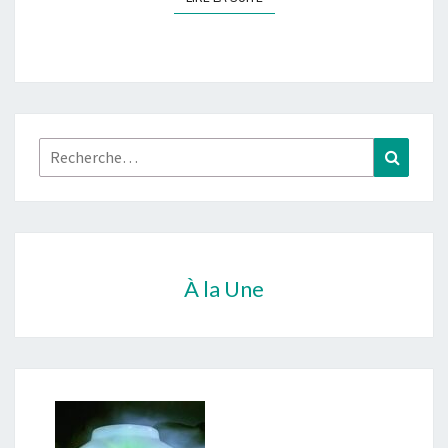
Rechercher :
Recher
À la Une