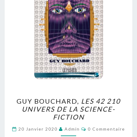
GUY
GUY BOUCHARD,
LES 42 210
BOUCHARD,
UNIVERS DE LA SCIENCE-
LES
FICTION
42
210
Commentaires
20 Janvier 2020
Admin
0 Commentaire
UNIVERS