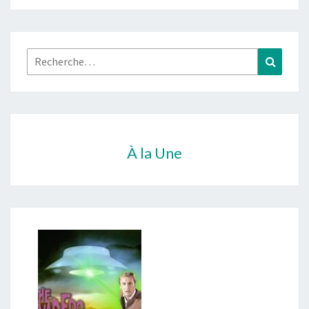
Rechercher :
Recher
À la Une