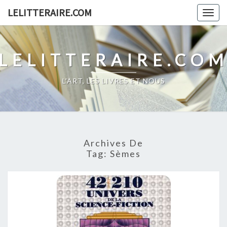
Skip
LELITTERAIRE.COM
Togg
to
navig
content
LELITTERAIRE.CO
L'ART, LES LIVRES ET NOUS
Archives De
Tag:
Sèmes