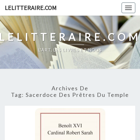
Skip
LELITTERAIRE.COM
Togg
to
navig
content
LELITTERAIRE.CO
L'ART, LES LIVRES ET NOUS
Archives De
Tag:
Sacerdoce Des Prêtres Du Temple