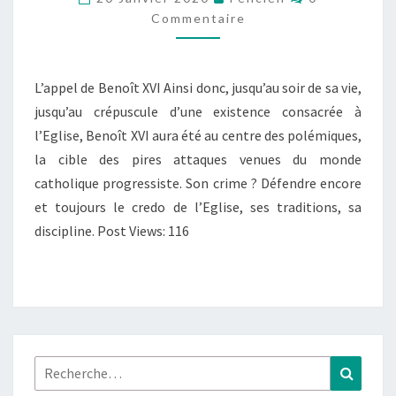
Commentaire
PROFONDEURS
DE
NOS
L’appel de Benoît XVI Ainsi donc, jusqu’au soir de sa vie,
CŒURS
jusqu’au crépuscule d’une existence consacrée à
l’Eglise, Benoît XVI aura été au centre des polémiques,
la cible des pires attaques venues du monde
catholique progressiste. Son crime ? Défendre encore
et toujours le credo de l’Eglise, ses traditions, sa
discipline. Post Views: 116
Rechercher :
Recher