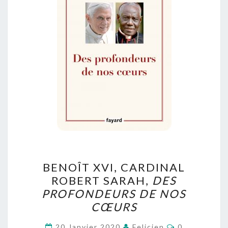
BENOÎT
BENOÎT XVI, CARDINAL
XVI,
ROBERT SARAH,
DES
CARDINAL
PROFONDEURS DE NOS
ROBERT
CŒURS
SARAH,
Commentair
DES
20 Janvier 2020
Felicien
0