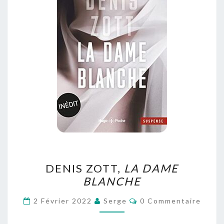
DENIS
DENIS ZOTT,
LA DAME
ZOTT,
BLANCHE
LA
DAME
Commentaires
2 Février 2022
Serge
0 Commentaire
BLANCHE