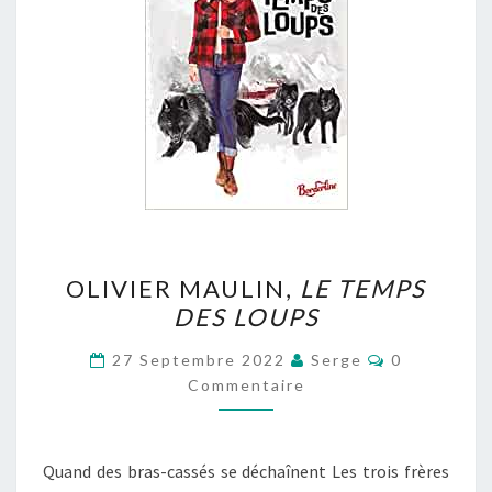
OLIVIER
OLIVIER MAULIN,
LE TEMPS
MAULIN,
DES LOUPS
LE
TEMPS
Commentair
27 Septembre 2022
Serge
0
DES
Commentaire
LOUPS
Quand des bras-cassés se déchaînent Les trois frères