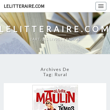
Skip
LELITTERAIRE.COM
Togg
to
navig
content
LELITTERAIRE.CO
L'ART, LES LIVRES ET NOUS
Archives De
Tag:
Rural