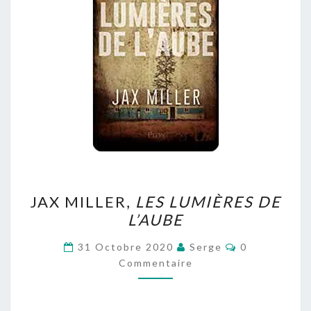
JAX
JAX MILLER,
LES LUMIÈRES DE
MILLER,
L’AUBE
LES
LUMIÈRES
Commentaire
31 Octobre 2020
Serge
0
DE
Commentaire
L’AUBE