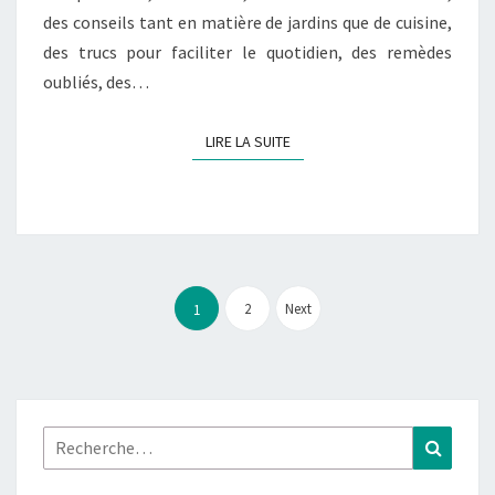
des conseils tant en matière de jardins que de cuisine,
des trucs pour faciliter le quotidien, des remèdes
oubliés, des…
LIRE LA SUITE
LIRE LA SUITE
Pagination
des
2
Next
1
publications
Rechercher :
Recher