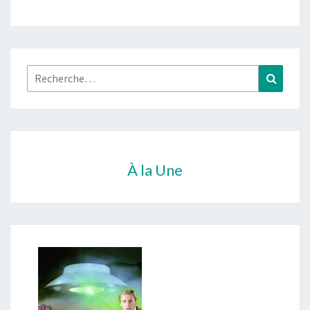
Rechercher :
Recher
À la Une