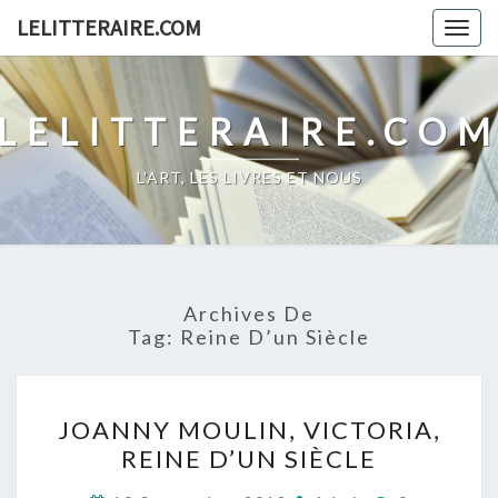
Skip
LELITTERAIRE.COM
Togg
to
navig
content
LELITTERAIRE.CO
L'ART, LES LIVRES ET NOUS
Archives De
Tag:
Reine D’un Siècle
JOANNY
JOANNY MOULIN, VICTORIA,
MOULIN,
REINE D’UN SIÈCLE
VICTORIA,
REINE
Commentai