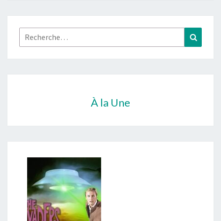
Rechercher :
Recher
À la Une