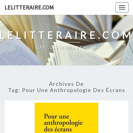
Skip
LELITTERAIRE.COM
Togg
to
navig
content
LELITTERAIRE.CO
L'ART, LES LIVRES ET NOUS
Archives De
Tag:
Pour Une Anthropologie Des Écrans