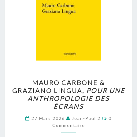
MAURO
MAURO CARBONE &
CARBONE
GRAZIANO LINGUA,
POUR UNE
&
ANTHROPOLOGIE DES
GRAZIANO
ÉCRANS
LINGUA,
Commentair
POUR
27 Mars 2026
Jean-Paul 2
0
Commentaire
UNE
ANTHROPOLOGIE