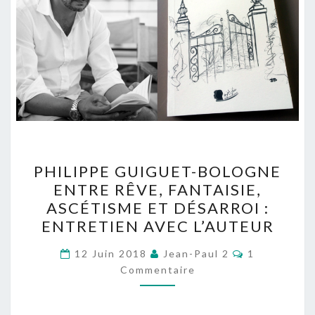
PHILIPPE
PHILIPPE GUIGUET-BOLOGNE
GUIGUET-
ENTRE RÊVE, FANTAISIE,
BOLOGNE
ASCÉTISME ET DÉSARROI :
ENTRE
ENTRETIEN AVEC L’AUTEUR
RÊVE,
Commentair
FANTAISIE,
12 Juin 2018
Jean-Paul 2
1
Commentaire
ASCÉTISME
ET
DÉSARROI