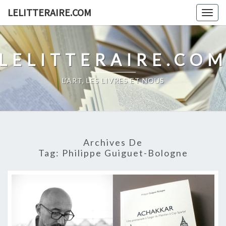
Skip
LELITTERAIRE.COM
Togg
to
navig
content
LELITTERAIRE.CO
L'ART, LES LIVRES ET NOUS
Archives De
Tag:
Philippe Guiguet-Bologne