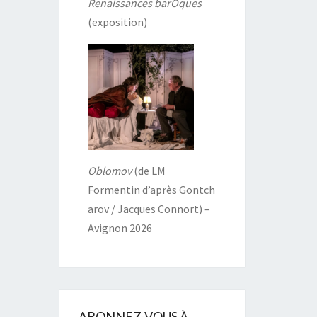
Renaissances barOques
(exposition)
Oblomov
(de LM
Formentin d’après Gontch
arov / Jacques Connort) –
Avignon 2026
ABONNEZ-VOUS À