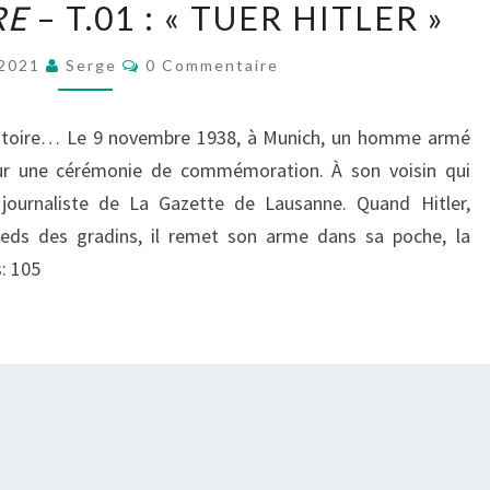
RE
– T.01 : « TUER HITLER »
&
FRANCISCO
Commentaires
 2021
Serge
0 Commentaire
RUIZGE,
LA
Histoire… Le 9 novembre 1938, à Munich, un homme armé
PART
our une cérémonie de commémoration. À son voisin qui
DE
 journaliste de La Gazette de Lausanne. Quand Hitler,
L’OMBRE
eds des gradins, il remet son arme dans sa poche, la
–
: 105
T.01
:
« TUER
HITLER »