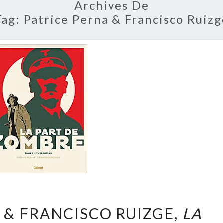
Archives De
Tag:
Patrice Perna & Francisco Ruizg
PATRICE
 & FRANCISCO RUIZGE,
LA
PERNA