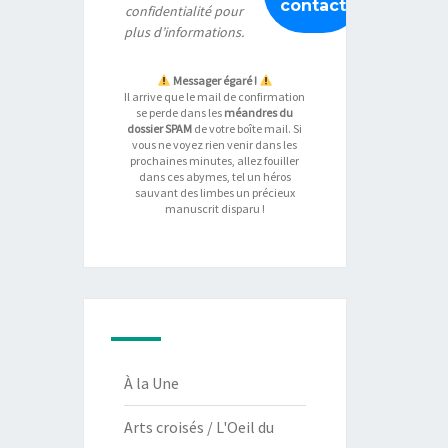
confidentialité
pour
plus d’informations.
Messager égaré !
Il arrive que le mail de confirmation
se perde dans les
méandres du
dossier SPAM
de votre boîte mail. Si
vous ne voyez rien venir dans les
prochaines minutes, allez fouiller
dans ces abymes, tel un héros
sauvant des limbes un précieux
manuscrit disparu !
À la Une
Arts croisés / L'Oeil du