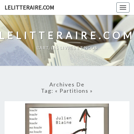
Skip
LELITTERAIRE.COM
Togg
to
navig
content
LELITTERAIRE.CO
L'ART, LES LIVRES ET NOUS
Archives De
Tag:
« Partitions »