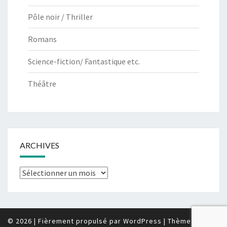
Pôle noir / Thriller
Romans
Science-fiction/ Fantastique etc.
Théâtre
ARCHIVES
Archives
© 2026
|
Fièrement propulsé par
WordPress
|
Thème :
Nisarg