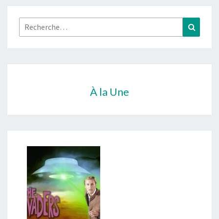
Rechercher :
Recher
À la Une