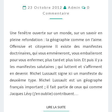
LUTTE
Commentaire
23 Octobre 2012
Admin
0
DES
Commentaire
CLASSES
À
Une fenêtre ouverte sur un monde, sur un savoir en
LA
pleine refondation : la géographie comme on l’aime.
LUTTE
Offensive et citoyenne Il existe des manifestes
DES
doctrinaires, qui vous emmèneront, vous emballeront
PLACES
pour vous enfermer, plus tard et plus loin. Et puis il y a
les manifestes salutaires ; qui luttent et s’affirment
en devenir. Michel Lussault signe ici un manifeste du
deuxième type. Michel Lussault est un géographe
français important ; il fait partie de ceux qui comme
Jacques Lévy (j’en oublie) contribuent…
LIRE LA SUITE
LIRE LA SUITE