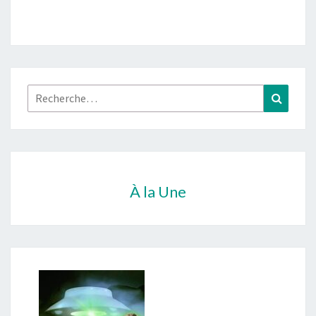
Rechercher :
Recher
À la Une