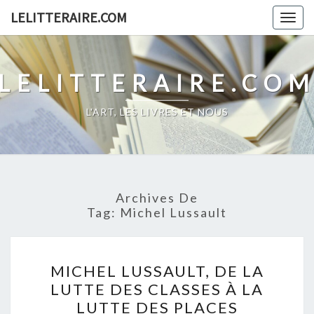
Skip
LELITTERAIRE.COM
Togg
to
navig
content
LELITTERAIRE.CO
L'ART, LES LIVRES ET NOUS
Archives De
Tag:
Michel Lussault
MICHEL
MICHEL LUSSAULT, DE LA
LUSSAULT,
LUTTE DES CLASSES À LA
DE
LUTTE DES PLACES
LA