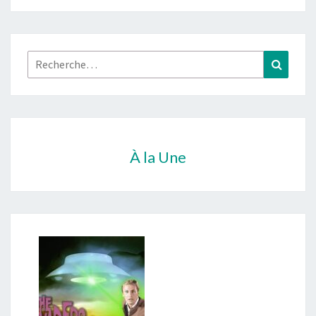
Rechercher :
Recher
À la Une