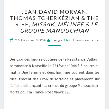
JEAN-
JEAN-DAVID MORVAN,
DAVID
THOMAS TCHERKÉZIAN & THE
MORVAN,
TRIBE,
MISSAK, MÉLINÉE & LE
THOMAS
GROUPE MANOUCHIAN
TCHERKÉZIAN
Commentaires
&
26 Février 2024
Serge
0 Commentaire
THE
TRIBE,
Des grandes figures oubliées de la Résistance L’album
MISSAK,
commence à Marseille le 22 février 1944 à 5 heures du
MÉLINÉE
matin. Une femme et deux hommes courent dans les
&
rues, tracent des Croix de lorraine et placardent sur
LE
l’affiche dénonçant les crimes du groupe Manouchian :
GROUPE
Morts pour la France. Post Views: 126
MANOUCHIAN