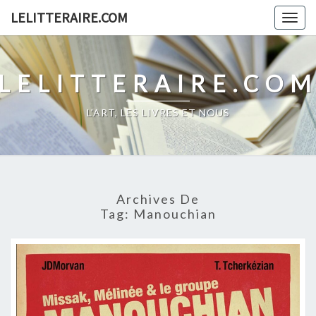
Skip
LELITTERAIRE.COM
Togg
to
navig
content
LELITTERAIRE.CO
L'ART, LES LIVRES ET NOUS
Archives De
Tag:
Manouchian