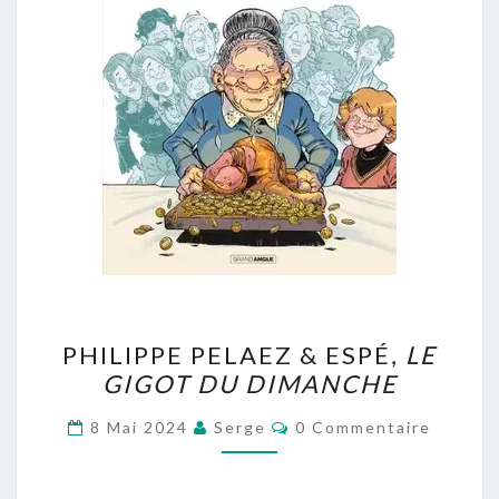
PHILIPPE
PHILIPPE PELAEZ & ESPÉ,
LE
PELAEZ
GIGOT DU DIMANCHE
&
ESPÉ,
Commentaires
8 Mai 2024
Serge
0 Commentaire
LE
GIGOT