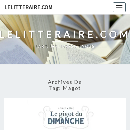
Skip
LELITTERAIRE.COM
Togg
to
navig
content
LELITTERAIRE.CO
L'ART, LES LIVRES ET NOUS
Archives De
Tag:
Magot