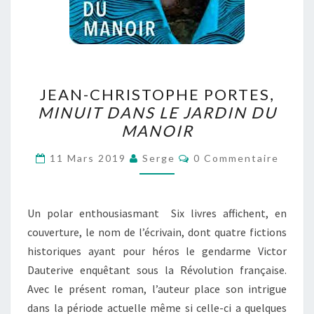
JEAN-
JEAN-CHRISTOPHE PORTES,
CHRISTOPHE
MINUIT DANS LE JARDIN DU
PORTES,
MANOIR
MINUIT
DANS
Commentaires
11 Mars 2019
Serge
0 Commentaire
LE
JARDIN
DU
Un polar enthousiasmant Six livres affichent, en
MANOIR
couverture, le nom de l’écrivain, dont quatre fictions
historiques ayant pour héros le gendarme Victor
Dauterive enquêtant sous la Révolution française.
Avec le présent roman, l’auteur place son intrigue
dans la période actuelle même si celle-ci a quelques