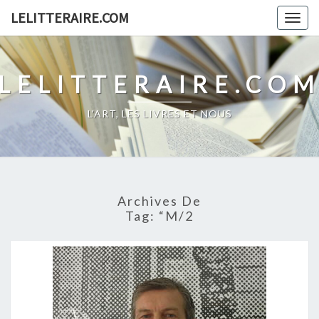
Skip
LELITTERAIRE.COM
Togg
to
navig
content
LELITTERAIRE.CO
L'ART, LES LIVRES ET NOUS
Archives De
Tag:
“M/2