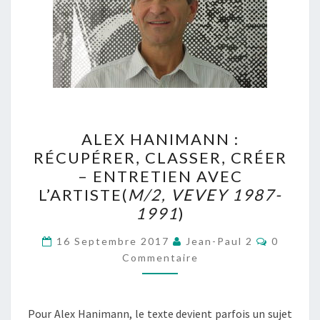
ALEX
ALEX HANIMANN :
HANIMANN
RÉCUPÉRER, CLASSER, CRÉER
:
– ENTRETIEN AVEC
RÉCUPÉRER,
L’ARTISTE(
M/2, VEVEY 1987-
CLASSER,
1991
)
CRÉER
Comment
–
16 Septembre 2017
Jean-Paul 2
0
Commentaire
ENTRETIEN
AVEC
L’ARTISTE(
M/2,
Pour Alex Hanimann, le texte devient parfois un sujet
VEVEY