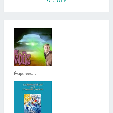
À la Une
Évaporées…