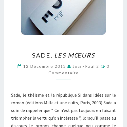
SADE,
SADE,
LES MŒURS
LES
MŒURS
Commenta
12 Décembre 2013
Jean-Paul 2
0
Commentaire
Sade, le théisme et la république Si dans Idées sur le
roman (éditions Mille et une nuits, Paris, 2003) Sade a
soin de rappeler que “ Ce n’est pas toujours en faisant
triompher la vertu qu’on intéresse ”, lorsqu’il passe au
discours le propos change quelque peu comme le