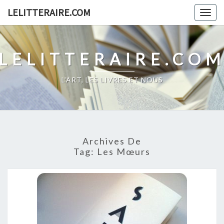
Skip
LELITTERAIRE.COM
Togg
to
navig
content
LELITTERAIRE.CO
L'ART, LES LIVRES ET NOUS
Archives De
Tag:
Les Mœurs