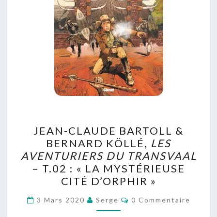
JEAN-
JEAN-CLAUDE BARTOLL &
CLAUDE
BERNARD KÖLLÉ,
LES
BARTOLL
AVENTURIERS DU TRANSVAAL
&
– T.02 : « LA MYSTÉRIEUSE
BERNARD
CITÉ D’ORPHIR »
KÖLLÉ,
Commentaires
LES
3 Mars 2020
Serge
0 Commentaire
AVENTURIERS