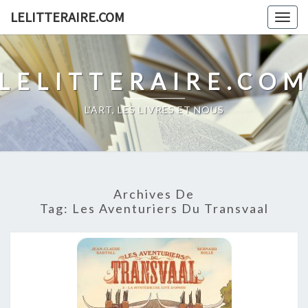
Skip
LELITTERAIRE.COM
Togg
to
navig
content
LELITTERAIRE.CO
L'ART, LES LIVRES ET NOUS
Archives De
Tag:
Les Aventuriers Du Transvaal