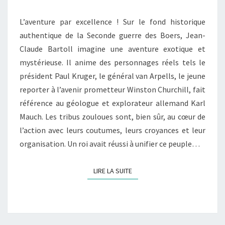
DU
L’aventure par excellence ! Sur le fond historique
TRANSVAAL
authentique de la Seconde guerre des Boers, Jean-
–
Claude Bartoll imagine une aventure exotique et
T.02
mystérieuse. Il anime des personnages réels tels le
:
président Paul Kruger, le général van Arpells, le jeune
« LA
reporter à l’avenir prometteur Winston Churchill, fait
MYSTÉRIEUSE
référence au géologue et explorateur allemand Karl
CITÉ
Mauch. Les tribus zouloues sont, bien sûr, au cœur de
D’ORPHIR »
l’action avec leurs coutumes, leurs croyances et leur
organisation. Un roi avait réussi à unifier ce peuple…
LIRE LA SUITE
LIRE LA SUITE