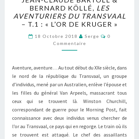
CLAUDE
BERNARD KÖLLÉ,
LES
BARTOLL
AVENTURIERS DU TRANSVAAL
&
– T.1 : « L’OR DE KRUGER »
BERNARD
Commentaire
KÖLLÉ,
18 Octobre 2018
Serge
0
Commentaire
LES
AVENTURIERS
DU
Aventure, aventure… Au tout début du XXe siècle, dans
TRANSVAAL
le nord de la république du Transvaal, un groupe
–
d’individus, mené par un Australien, enlève l’épouse et
T.1
les filles du général Van Arpeels, massacrant tous
:
ceux qui se trouvent là. Winston Churchill,
« L’OR
correspondant de guerre pour le Morning Post, fait
DE
connaissance avec deux individus venus chercher de
KRUGER »
l’or au Transvaal, ce pays qui en regorge. Le train où ils
se trouvent est attaqué. Le chef des assaillants