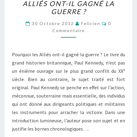
ALLIÉS ONT-IL GAGNÉ LA
GRAND
GUERRE ?
TOURNANT.
Commentair
POURQUOI
30 Octobre 2012
Felicien
0
Commentaire
LES
ALLIÉS
ONT-
Pourquoi les Alliés ont-il gagné la guerre ? Le livre du
IL
grand historien britannique, Paul Kennedy, n’est pas
GAGNÉ
un énième ouvrage sur le plus grand conflit du XX°
LA
siècle. Bien au contraire, le sujet traité est fort
GUERRE
original. Paul Kennedy se penche en effet sur l’action,
?
méconnue, souterraine mais essentielle, des individus
qui ont donné aux dirigeants politiques et militaires
les instruments pour arracher la victoire. Dans une
introduction lumineuse, l’auteur pose son sujet et en
justifie les bornes chronologiques….