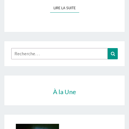
LIRE LA SUITE
LIRE LA SUITE
Rechercher :
Recher
À la Une