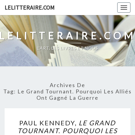
Skip
LELITTERAIRE.COM
Togg
to
navig
content
LELITTERAIRE.CO
L'ART, LES LIVRES ET NOUS
Archives De
Tag:
Le Grand Tournant. Pourquoi Les Alliés
Ont Gagné La Guerre
PAUL
PAUL KENNEDY,
LE GRAND
KENNEDY,
TOURNANT. POURQUOI LES
LE