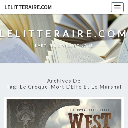
Skip
LELITTERAIRE.COM
Togg
to
navig
content
LELITTERAIRE.CO
L'ART, LES LIVRES ET NOUS
Archives De
Tag:
Le Croque-Mort L’Elfe Et Le Marshal