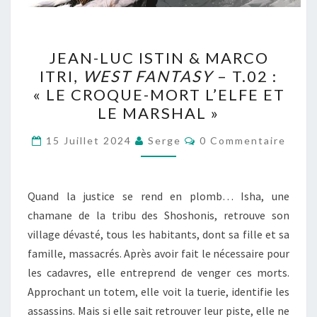
JEAN-
JEAN-LUC ISTIN & MARCO
LUC
ITRI,
WEST FANTASY
– T.02 :
ISTIN
« LE CROQUE-MORT L’ELFE ET
&
LE MARSHAL »
MARCO
Commentaires
ITRI,
15 Juillet 2024
Serge
0 Commentaire
WEST
FANTASY
Quand la justice se rend en plomb… Isha, une
–
chamane de la tribu des Shoshonis, retrouve son
T.02
village dévasté, tous les habitants, dont sa fille et sa
:
famille, massacrés. Après avoir fait le nécessaire pour
« LE
les cadavres, elle entreprend de venger ces morts.
CROQUE-
Approchant un totem, elle voit la tuerie, identifie les
MORT
assassins. Mais si elle sait retrouver leur piste, elle ne
L’ELFE