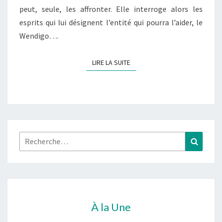
peut, seule, les affronter. Elle interroge alors les
ET
esprits qui lui désignent l’entité qui pourra l’aider, le
LE
Wendigo….
MARSHAL »
LIRE LA SUITE
LIRE LA SUITE
Rechercher :
Recher
À la Une