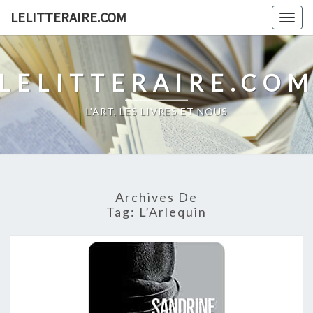
Skip
LELITTERAIRE.COM
Togg
to
navig
content
LELITTERAIRE.CO
L'ART, LES LIVRES ET NOUS
Archives De
Tag:
L’Arlequin