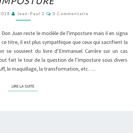
’IMPOSTURE
POUVOIRS
DE
Commentaires
 2018
Jean-Paul 2
0 Commentaire
L’IMPOSTURE
 Don Juan reste le modèle de l’imposture mais il en signa
A ce titre, il est plus sympathique que ceux qui sacrifient la
(on se souvient du livre d’Emmanuel Carrère sur un cas
t fait le tour de la question de l’imposture sous divers
uff, le maquillage, la transformation, etc…..
LIRE LA SUITE
LIRE LA SUITE