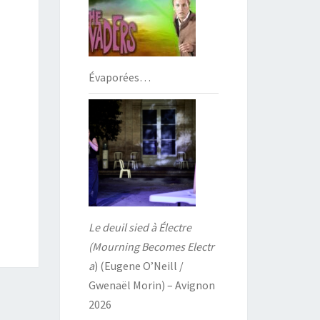
Évaporées…
Le deuil sied à Électre
(Mourning Becomes Electr
a
) (Eugene O’Neill /
Gwenaël Morin) – Avignon
2026