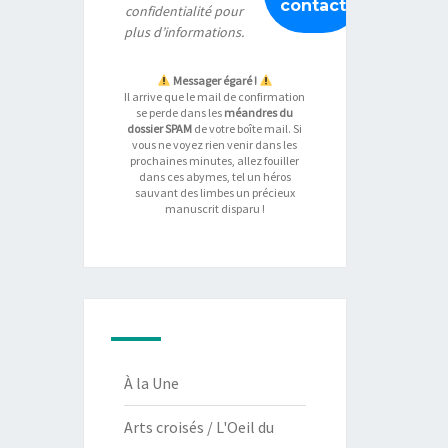
confidentialité
pour
plus d’informations.
Messager égaré !
Il arrive que le mail de confirmation
se perde dans les
méandres du
dossier SPAM
de votre boîte mail. Si
vous ne voyez rien venir dans les
prochaines minutes, allez fouiller
dans ces abymes, tel un héros
sauvant des limbes un précieux
manuscrit disparu !
À la Une
Arts croisés / L'Oeil du