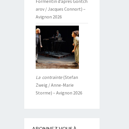
Formentin d’après Gontch
arov / Jacques Connort) –
Avignon 2026
La contrainte
(Stefan
Zweig / Anne-Marie
Storme) – Avignon 2026
ABONNEZ-VOUS À