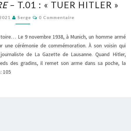
RE
– T.01 : « TUER HITLER »
&
FRANCISCO
Commentaires
 2021
Serge
0 Commentaire
RUIZGE,
LA
Histoire… Le 9 novembre 1938, à Munich, un homme armé
PART
our une cérémonie de commémoration. À son voisin qui
DE
 journaliste de La Gazette de Lausanne. Quand Hitler,
L’OMBRE
eds des gradins, il remet son arme dans sa poche, la
–
: 105
T.01
:
« TUER
HITLER »