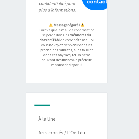
confidentialité
pour
plus d’informations.
Messager égaré !
Il arrive que le mail de confirmation
se perde dans les
méandres du
dossier SPAM
de votre boîte mail. Si
vous ne voyez rien venir dans les
prochaines minutes, allez fouiller
dans ces abymes, tel un héros
sauvant des limbes un précieux
manuscrit disparu !
À la Une
Arts croisés / L'Oeil du