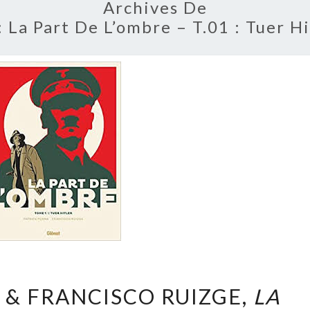
Archives De
:
La Part De L’ombre – T.01 : Tuer Hi
PATRICE
 & FRANCISCO RUIZGE,
LA
PERNA