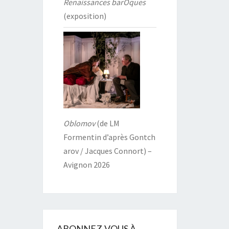
Renaissances barOques
(exposition)
Oblomov
(de LM
Formentin d’après Gontch
arov / Jacques Connort) –
Avignon 2026
ABONNEZ-VOUS À