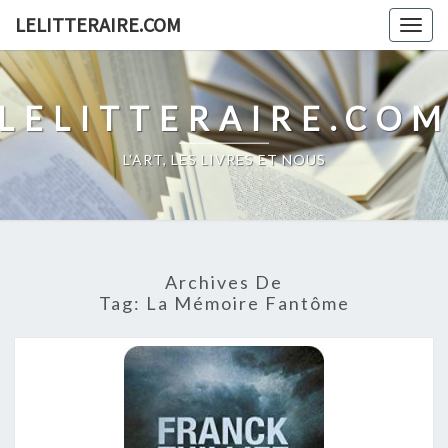
Skip
LELITTERAIRE.COM
Togg
to
navig
content
LELITTERAIRE.CO
L'ART, LES LIVRES ET NOUS
Archives De
Tag:
La Mémoire Fantôme