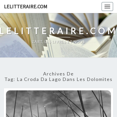
Skip
LELITTERAIRE.COM
Togg
to
navig
content
LELITTERAIRE.CO
L'ART, LES LIVRES ET NOUS
Archives De
Tag:
La Croda Da Lago Dans Les Dolomites