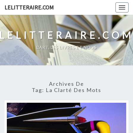
Skip
LELITTERAIRE.COM
Togg
to
navig
content
LELITTERAIRE.CO
L'ART, LES LIVRES ET NOUS
Archives De
Tag:
La Clarté Des Mots