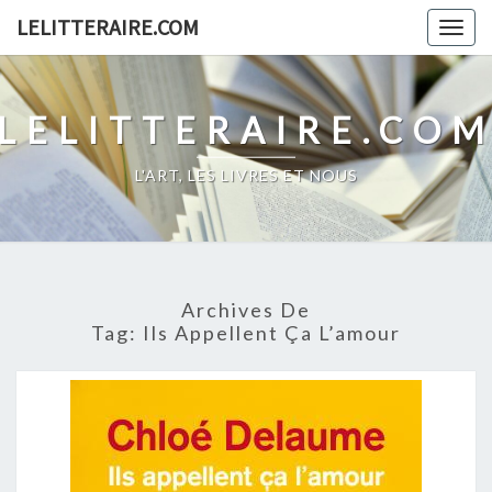
Skip
LELITTERAIRE.COM
Togg
to
navig
content
LELITTERAIRE.CO
L'ART, LES LIVRES ET NOUS
Archives De
Tag:
Ils Appellent Ça L’amour