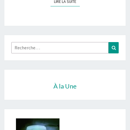
LIRE LA SUITE
LIRE LA SUITE
Rechercher :
Recher
À la Une