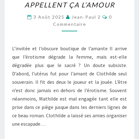
APPELLENT ÇA L’AMOUR
ILS
APPELLENT
Commentair
3 Août 2025
Jean-Paul 2
0
ÇA
Commentaire
L’AMOUR
L’invitée et l’obscure boutique de l’amante Il arrive
que l’érotisme dégrade la femme, mais est-elle
dégradée plus que le sacré ? Un doute subsiste.
D’abord, l’utérus fut pour l’amant de Clothilde seul
souverain. Il fit des deux le joueur et la jouée. L’être
n’est donc jamais en dehors de l’érotisme. Souvent
néanmoins, Mathilde est mal engagée tant elle est
prise dans ce piège jusque dans les derniers lignes de
ce beau roman. Clothilde a laissé ses amies organiser
une escapade…