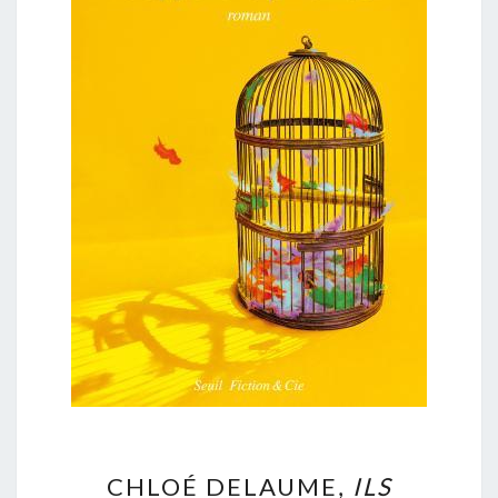
CHLOÉ
CHLOÉ DELAUME,
ILS
DELAUME,