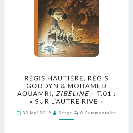
RÉGIS
RÉGIS HAUTIÈRE, RÉGIS
HAUTIÈRE,
GODDYN & MOHAMED
RÉGIS
AOUAMRI,
ZIBELINE
– T.01 :
GODDYN
« SUR L’AUTRE RIVE »
&
Commentaires
MOHAMED
30 Mai 2019
Serge
0 Commentaire
AOUAMRI,
ZIBELINE