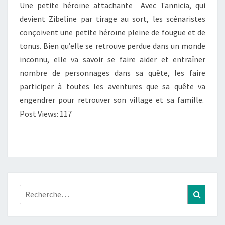
Une petite héroïne attachante Avec Tannicia, qui
–
devient Zibeline par tirage au sort, les scénaristes
T.01
conçoivent une petite héroïne pleine de fougue et de
:
tonus. Bien qu’elle se retrouve perdue dans un monde
« SUR
inconnu, elle va savoir se faire aider et entraîner
L’AUTRE
nombre de personnages dans sa quête, les faire
RIVE »
participer à toutes les aventures que sa quête va
engendrer pour retrouver son village et sa famille.
Post Views: 117
Rechercher :
Recher