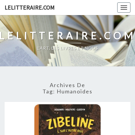
Skip
LELITTERAIRE.COM
Togg
to
navig
content
LELITTERAIRE.CO
L'ART, LES LIVRES ET NOUS
Archives De
Tag:
Humanoïdes