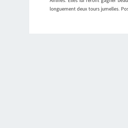
Airlines. Elles lui feront gagner bea
longuement deux tours jumelles. Pos