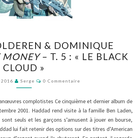
THIERRY
OLDEREN & DOMINIQUE
SMOLDEREN
 MONEY
– T. 5 : « LE BLACK
&
CLOUD »
DOMINIQUE
BERTAIL,
Commentaires
r 2016
Serge
0 Commentaire
GHOST
MONEY
manœuvres complotistes Ce cinquième et dernier album de
–
tembre 2001. Haddad rend visite à la famille Ben Laden,
T.
 sont seuls et les garçons s’amusent à jouer en bourse,
5
dad lui fait retenir des options sur des titres d’American
: