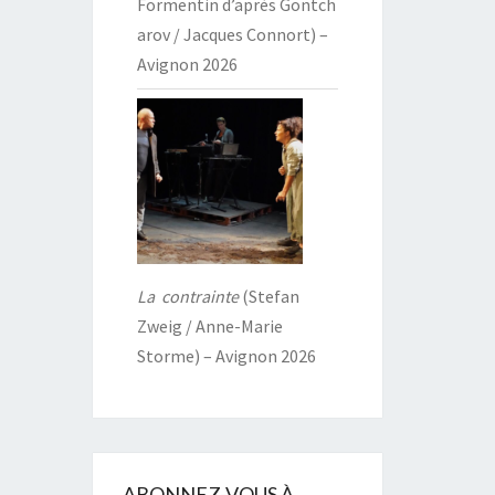
Formentin d’après Gontch
arov / Jacques Connort) –
Avignon 2026
La contrainte
(Stefan
Zweig / Anne-Marie
Storme) – Avignon 2026
ABONNEZ-VOUS À