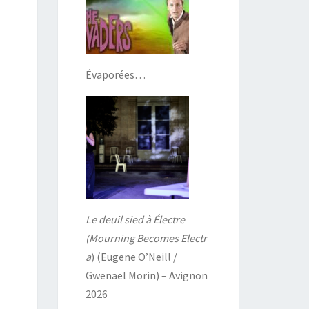
Évaporées…
Le deuil sied à Électre
(Mourning Becomes Electr
a
) (Eugene O’Neill /
Gwenaël Morin) – Avignon
2026