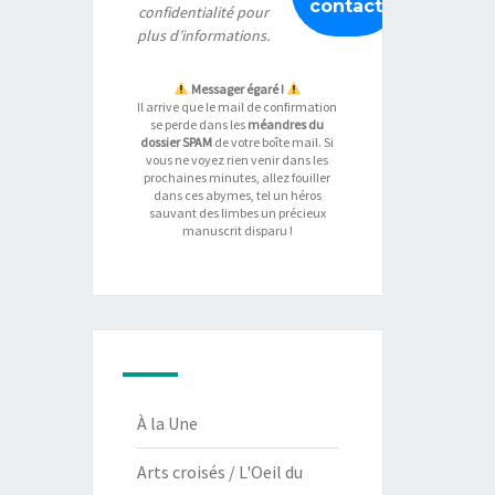
confidentialité
pour
plus d’informations.
Messager égaré !
Il arrive que le mail de confirmation
se perde dans les
méandres du
dossier SPAM
de votre boîte mail. Si
vous ne voyez rien venir dans les
prochaines minutes, allez fouiller
dans ces abymes, tel un héros
sauvant des limbes un précieux
manuscrit disparu !
À la Une
Arts croisés / L'Oeil du