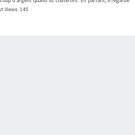
ucoup d’argent quand ils chuteront. En partant, il regarde
« LE
t Views: 145
BLACK
CLOUD »