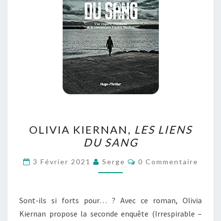
OLIVIA
OLIVIA KIERNAN,
LES LIENS
KIERNAN,
DU SANG
LES
LIENS
Commentaires
3 Février 2021
Serge
0 Commentaire
DU
SANG
Sont-ils si forts pour… ? Avec ce roman, Olivia
Kiernan propose la seconde enquête (Irrespirable –