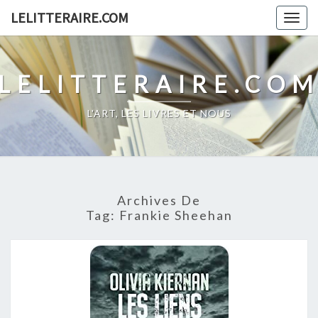
Skip
LELITTERAIRE.COM
Togg
to
navig
content
LELITTERAIRE.CO
L'ART, LES LIVRES ET NOUS
Archives De
Tag:
Frankie Sheehan