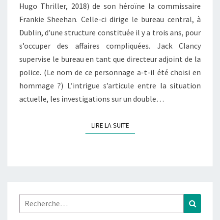
Hugo Thriller, 2018) de son héroïne la commissaire
Frankie Sheehan. Celle-ci dirige le bureau central, à
Dublin, d’une structure constituée il y a trois ans, pour
s’occuper des affaires compliquées. Jack Clancy
supervise le bureau en tant que directeur adjoint de la
police. (Le nom de ce personnage a-t-il été choisi en
hommage ?) L’intrigue s’articule entre la situation
actuelle, les investigations sur un double…
LIRE LA SUITE
LIRE LA SUITE
Rechercher :
Recher