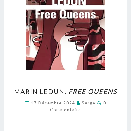
MARIN
MARIN LEDUN,
FREE QUEENS
LEDUN,
FREE
Commentair
17 Décembre 2024
Serge
0
QUEENS
Commentaire