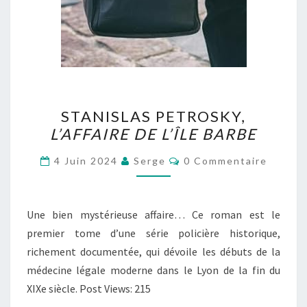
STANISLAS
STANISLAS PETROSKY,
PETROSKY,
L’AFFAIRE DE L’ÎLE BARBE
L’AFFAIRE
DE
Commentaires
4 Juin 2024
Serge
0 Commentaire
L’ÎLE
BARBE
Une bien mystérieuse affaire… Ce roman est le
premier tome d’une série policière historique,
richement documentée, qui dévoile les débuts de la
médecine légale moderne dans le Lyon de la fin du
XIXe siècle. Post Views: 215