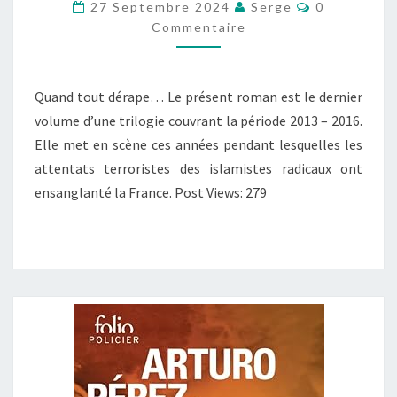
À
Commentair
27 Septembre 2024
Serge
0
COUPS
Commentaire
DE
MACHETTE
Quand tout dérape… Le présent roman est le dernier
volume d’une trilogie couvrant la période 2013 – 2016.
Elle met en scène ces années pendant lesquelles les
attentats terroristes des islamistes radicaux ont
ensanglanté la France. Post Views: 279