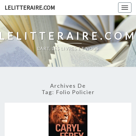
Skip
LELITTERAIRE.COM
Togg
to
navig
content
LELITTERAIRE.CO
L'ART, LES LIVRES ET NOUS
Archives De
Tag:
Folio Policier