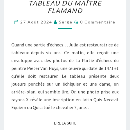
TABLEAU DU MAÎTRE
REVERTE,
FLAMAND
LE
TABLEAU
Commentaires
27 Août 2024
Serge
0 Commentaire
DU
MAÎTRE
FLAMAND
Quand une partie d’échecs… Julia est restauratrice de
tableaux depuis six ans. Ce matin, elle reçoit une
enveloppe avec des photos de La Partie d’échecs du
peintre Pieter Van Huys, une œuvre qui date de 1471 et
qu’elle doit restaurer. Le tableau présente deux
joueurs penchés sur un échiquier et une dame, en
arrière-plan, qui semble lire. Or, une photo prise aux
rayons X révèle une inscription en latin Quis Necavit
Equiem ou Qui a tué le chevalier ?, une…
LIRE LA SUITE
LIRE LA SUITE