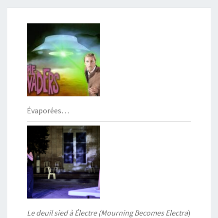
Évaporées…
Le deuil sied à Électre (Mourning Becomes Electra
)