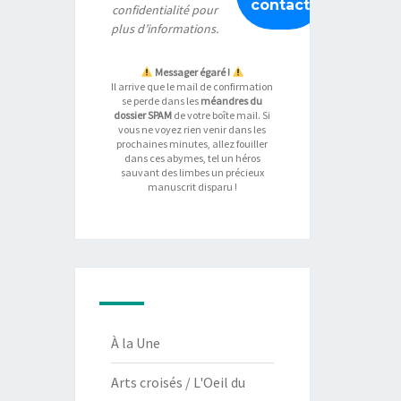
confidentialité
pour
plus d’informations.
Messager égaré !
Il arrive que le mail de confirmation
se perde dans les
méandres du
dossier SPAM
de votre boîte mail. Si
vous ne voyez rien venir dans les
prochaines minutes, allez fouiller
dans ces abymes, tel un héros
sauvant des limbes un précieux
manuscrit disparu !
À la Une
Arts croisés / L'Oeil du