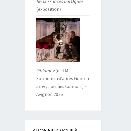
Renaissances barOques
(exposition)
Oblomov
(de LM
Formentin d’après Gontch
arov / Jacques Connort) –
Avignon 2026
ABONNEZ-VOUS À