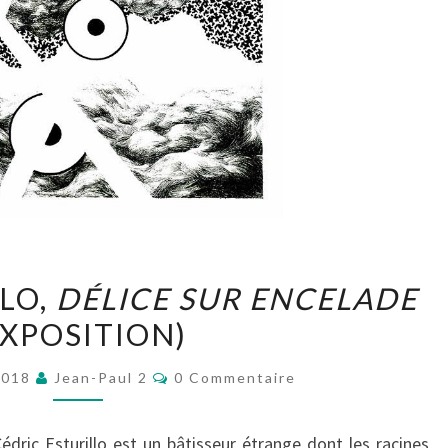
CÉDRIC
LO,
DÉLICE SUR ENCELADE
ESTURILLO,
EXPOSITION)
DÉLICE
SUR
Commentaires
2018
Jean-Paul 2
0 Commentaire
ENCELADE
(EXPOSITION)
édric Esturillo est un bâtisseur étrange dont les racines