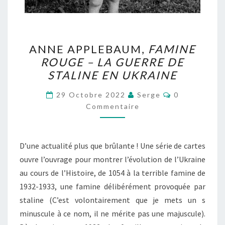
ANNE
ANNE APPLEBAUM,
FAMINE
APPLEBAUM,
ROUGE – LA GUERRE DE
FAMINE
STALINE EN UKRAINE
ROUGE
–
Commentaire
29 Octobre 2022
Serge
0
LA
Commentaire
GUERRE
DE
D’une actualité plus que brûlante ! Une série de cartes
STALINE
ouvre l’ouvrage pour montrer l’évolution de l’Ukraine
EN
au cours de l’Histoire, de 1054 à la terrible famine de
UKRAINE
1932-1933, une famine délibérément provoquée par
staline (C’est volontairement que je mets un s
minuscule à ce nom, il ne mérite pas une majuscule).