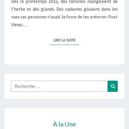
Dès le printemps 1932, des familles mangeaient de
l’herbe et des glands. Des cadavres gisaient dans les
rues car personne n’avait la force de les enterrer. Post
Views:…
LIRE LA SUITE
LIRE LA SUITE
Rechercher :
Recher
À la Une