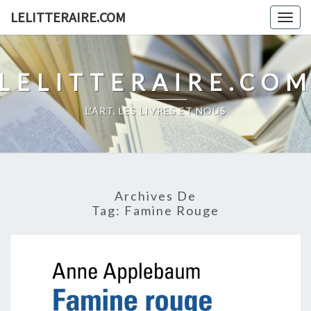
Skip
LELITTERAIRE.COM
Togg
to
navig
content
LELITTERAIRE.CO
L'ART, LES LIVRES ET NOUS
Archives De
Tag:
Famine Rouge