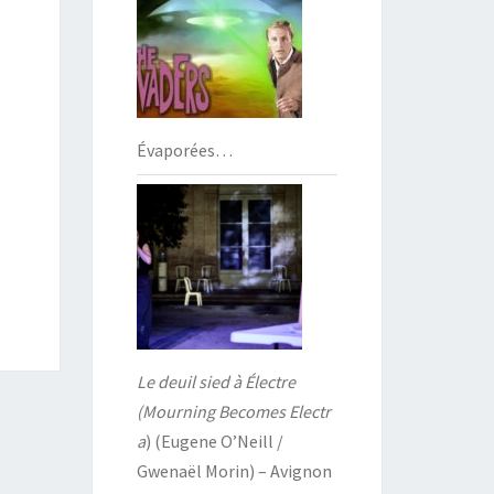
Évaporées…
Le deuil sied à Électre
(Mourning Becomes Electr
a
) (Eugene O’Neill /
Gwenaël Morin) – Avignon