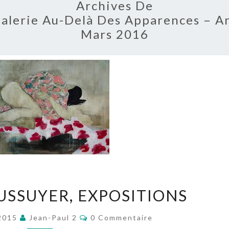
Archives De
 Galerie Au-Delà Des Apparences – 
Mars 2016
FLORENCE
USSUYER, EXPOSITIONS
DUSSUYER,
EXPOSITIONS
Commentaires
 2015
Jean-Paul 2
0 Commentaire