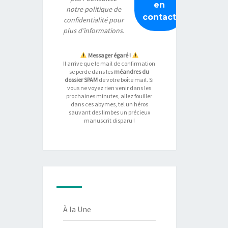
notre
politique de
confidentialité
pour
plus d’informations.
Messager égaré !
Il arrive que le mail de confirmation
se perde dans les
méandres du
dossier SPAM
de votre boîte mail. Si
vous ne voyez rien venir dans les
prochaines minutes, allez fouiller
dans ces abymes, tel un héros
sauvant des limbes un précieux
manuscrit disparu !
À la Une