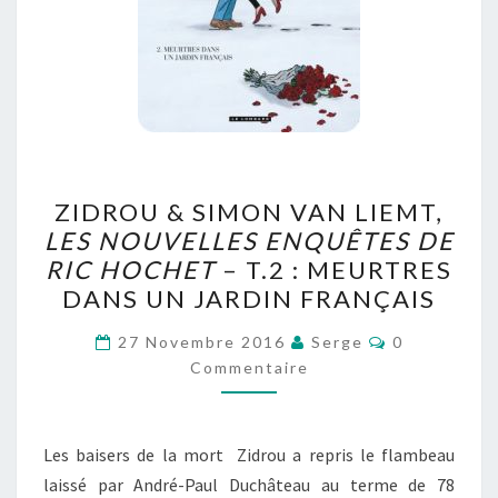
ZIDROU
ZIDROU & SIMON VAN LIEMT,
&
LES NOUVELLES ENQUÊTES DE
SIMON
RIC HOCHET
– T.2 : MEURTRES
VAN
DANS UN JARDIN FRANÇAIS
LIEMT,
Commentair
LES
27 Novembre 2016
Serge
0
Commentaire
NOUVELLES
ENQUÊTES
DE
Les baisers de la mort Zidrou a repris le flambeau
RIC
laissé par André-Paul Duchâteau au terme de 78
HOCHET