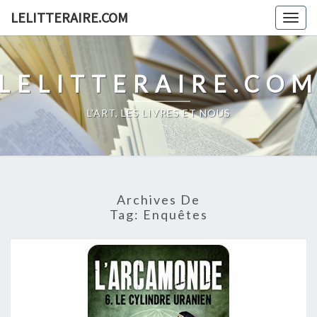
Skip
LELITTERAIRE.COM
Togg
to
navig
content
LELITTERAIRE.CO
L'ART, LES LIVRES ET NOUS
Archives De
Tag:
Enquêtes