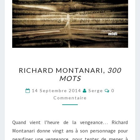
RICHARD
RICHARD MONTANARI,
300
MONTANARI,
MOTS
300
MOTS
Commentair
14 Septembre 2014
Serge
0
Commentaire
Quand vient l’heure de la vengeance… Richard
Montanari donne vingt ans à son personnage pour
peaufiner une vengeance, pour tenter de mener à