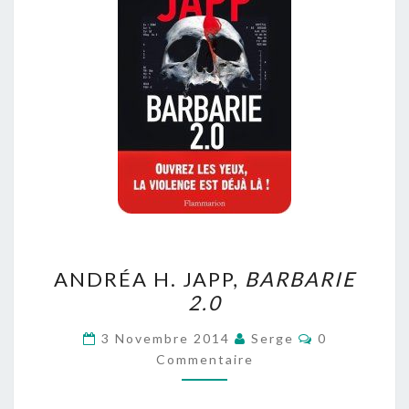
ANDRÉA
ANDRÉA H. JAPP,
BARBARIE
H.
2.0
JAPP,
BARBARIE
Commentaire
3 Novembre 2014
Serge
0
2.0
Commentaire