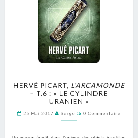
HERVÉ
HERVÉ PICART,
L’ARCAMONDE
PICART,
– T.6 : « LE CYLINDRE
L’ARCAMONDE
URANIEN »
–
T.6
Commentaires
25 Mai 2017
Serge
0 Commentaire
:
« LE
CYLINDRE
Un voyage érudit dans l’univers des objets insolites