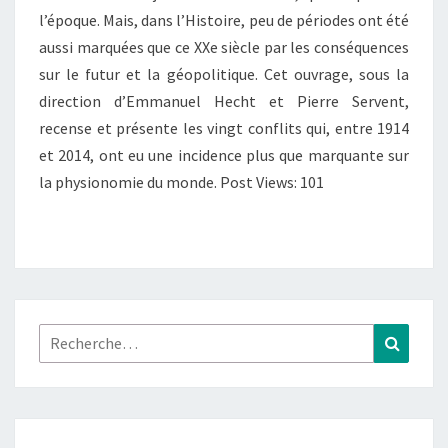
l’époque. Mais, dans l’Histoire, peu de périodes ont été
2014
aussi marquées que ce XXe siècle par les conséquences
:
sur le futur et la géopolitique. Cet ouvrage, sous la
LES
direction d’Emmanuel Hecht et Pierre Servent,
VINGT
recense et présente les vingt conflits qui, entre 1914
GUERRES
et 2014, ont eu une incidence plus que marquante sur
QUI
la physionomie du monde. Post Views: 101
ONT
CHANGÉ
LE
MONDE
Rechercher :
Recher