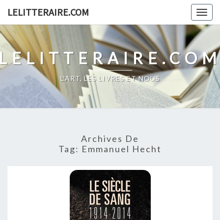
Skip
LELITTERAIRE.COM
Togg
to
navig
content
LELITTERAIRE.CO
L'ART, LES LIVRES ET NOUS
Archives De
Tag:
Emmanuel Hecht