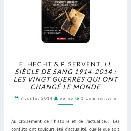
E.
E. HECHT & P. SERVENT,
LE
HECHT
SIÈCLE DE SANG 1914-2014 :
&
LES VINGT GUERRES QUI ONT
P.
CHANGÉ LE MONDE
SERVENT,
Commentaires
LE
9 Juillet 2014
Serge
1 Commentaire
SIÈCLE
DE
Au croisement de l’histoire et de l’actualité… Les
SANG
conflits ont toujours été d’actualité, quelle que soit
1914-