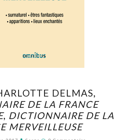
MARIE-
HARLOTTE DELMAS,
CHARLOTTE
AIRE DE LA FRANCE
DELMAS,
E
,
DICTIONNAIRE DE LA
DICTIONNAIRE
DE
E MERVEILLEUSE
LA
Commentaires