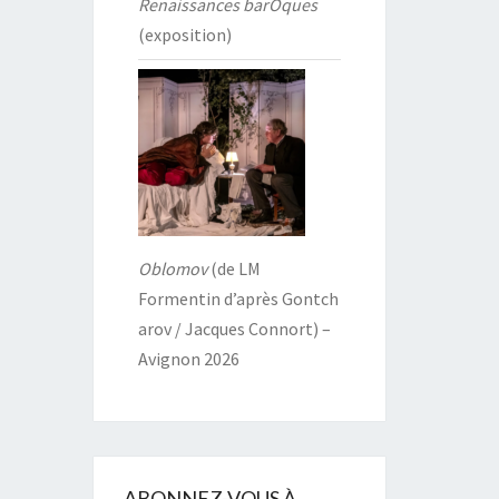
Renaissances barOques
(exposition)
Oblomov
(de LM
Formentin d’après Gontch
arov / Jacques Connort) –
Avignon 2026
ABONNEZ-VOUS À