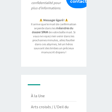
confidentialité
pour
plus d’informations.
Messager égaré !
Il arrive que le mail de confirmation
se perde dans les
méandres du
dossier SPAM
de votre boîte mail. Si
vous ne voyez rien venir dans les
prochaines minutes, allez fouiller
dans ces abymes, tel un héros
sauvant des limbes un précieux
manuscrit disparu !
À la Une
Arts croisés / L'Oeil du