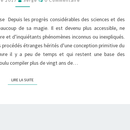
re 2017
Serge
0 Commentaire
FRANCE
MYSTÉRIEUSE
,
DICTIONNAIRE
se Depuis les progrès considérables des sciences et des
DE
aucoup de sa magie. Il est devenu plus accessible, ne
LA
re et d’inquiétants phénomènes inconnus ou inexpliqués.
FRANCE
 procédés étranges hérités d’une conception primitive du
MERVEILLEUSE
uvre il y a peu de temps et qui restent une base des
 voulu compiler plus de vingt ans de…
LIRE LA SUITE
LIRE LA SUITE