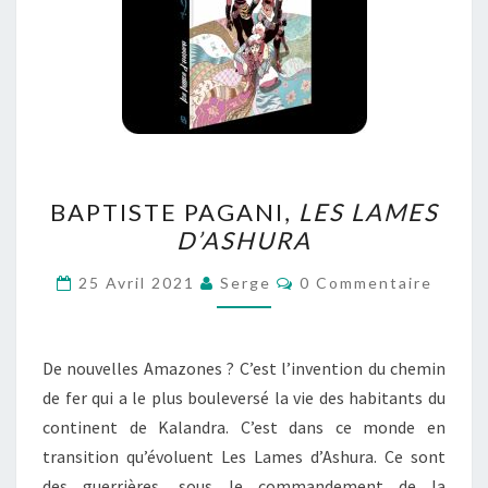
BAPTISTE
BAPTISTE PAGANI,
LES LAMES
PAGANI,
D’ASHURA
LES
LAMES
Commentaires
25 Avril 2021
Serge
0 Commentaire
D’ASHURA
De nouvelles Amazones ? C’est l’invention du chemin
de fer qui a le plus bouleversé la vie des habitants du
continent de Kalandra. C’est dans ce monde en
transition qu’évoluent Les Lames d’Ashura. Ce sont
des guerrières, sous le commandement de la