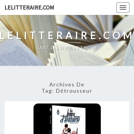
Skip
LELITTERAIRE.COM
Togg
to
navig
content
LELITTERAIRE.CO
L'ART, LES LIVRES ET NOUS
Archives De
Tag:
Détrousseur