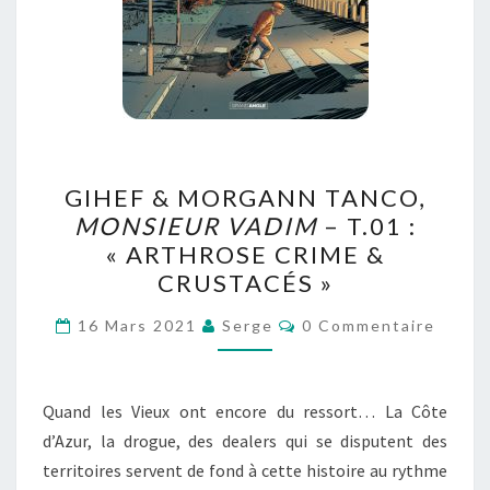
GIHEF
GIHEF & MORGANN TANCO,
&
MONSIEUR VADIM
– T.01 :
MORGANN
« ARTHROSE CRIME &
TANCO,
CRUSTACÉS »
MONSIEUR
Commentaires
VADIM
16 Mars 2021
Serge
0 Commentaire
–
T.01
Quand les Vieux ont encore du ressort… La Côte
:
d’Azur, la drogue, des dealers qui se disputent des
« ARTHROSE
territoires servent de fond à cette histoire au rythme
CRIME