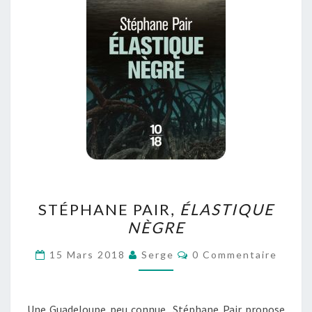
STÉPHANE
STÉPHANE PAIR,
ÉLASTIQUE
PAIR,
NÈGRE
ÉLASTIQUE
NÈGRE
Commentaires
15 Mars 2018
Serge
0 Commentaire
Une Guadeloupe peu connue Stéphane Pair propose