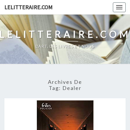
Skip
LELITTERAIRE.COM
Togg
to
navig
content
LELITTERAIRE.CO
L'ART, LES LIVRES ET NOUS
Archives De
Tag:
Dealer