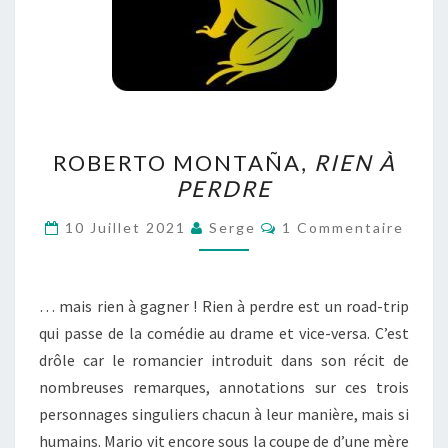
ROBERTO
ROBERTO MONTAÑA,
RIEN À
MONTAÑA,
PERDRE
RIEN
À
Commentaires
10 Juillet 2021
Serge
1 Commentaire
PERDRE
… mais rien à gagner ! Rien à perdre est un road-trip
qui passe de la comédie au drame et vice-versa. C’est
drôle car le romancier introduit dans son récit de
nombreuses remarques, annotations sur ces trois
personnages singuliers chacun à leur manière, mais si
humains. Mario vit encore sous la coupe de d’une mère