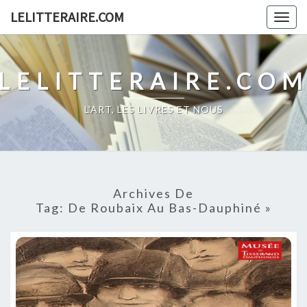
Skip
LELITTERAIRE.COM
Togg
to
navig
content
LELITTERAIRE.CO
L'ART, LES LIVRES ET NOUS
Archives De
Tag:
De Roubaix Au Bas-Dauphiné »