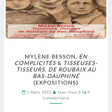
MYLÈNE
MYLÈNE BESSON,
EN
BESSON,
COMPLICITÉS
&
TISSEUSES-
EN
TISSEURS, DE ROUBAIX AU
COMPLICITÉS
BAS-DAUPHINÉ
&
(EXPOSITIONS)
TISSEUSES-
Commentair
TISSEURS,
1 Mars 2022
Jean-Paul 2
0
Commentaire
DE
ROUBAIX
AU