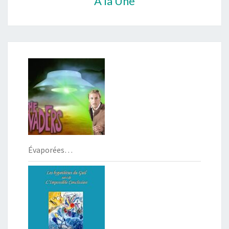
À la Une
Évaporées…