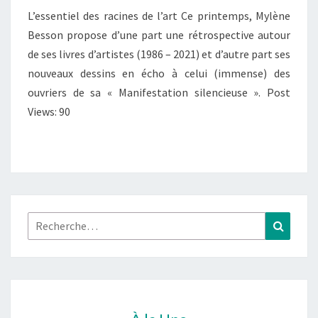
L’essentiel des racines de l’art Ce printemps, Mylène
BAS-
Besson propose d’une part une rétrospective autour
DAUPHINÉ
de ses livres d’artistes (1986 – 2021) et d’autre part ses
(EXPOSITIONS)
nouveaux dessins en écho à celui (immense) des
ouvriers de sa « Manifestation silencieuse ». Post
Views: 90
Rechercher :
Recher